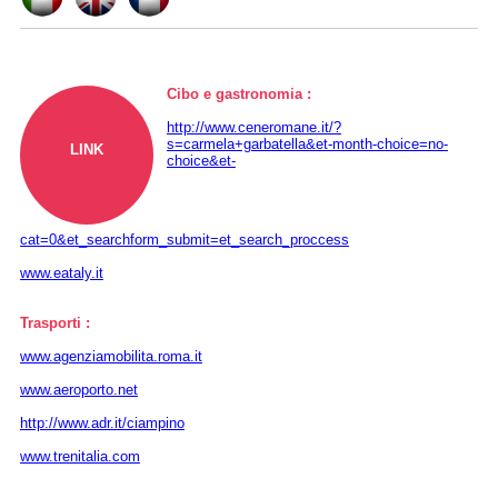
Cibo e gastronomia :
http://www.ceneromane.it/?
s=carmela+garbatella&et-month-choice=no-
LINK
choice&et-
cat=0&et_searchform_submit=et_search_proccess
www.eataly.it
Trasporti :
www.agenziamobilita.roma.it
www.aeroporto.net
http://www.adr.it/ciampino
www.trenitalia.com