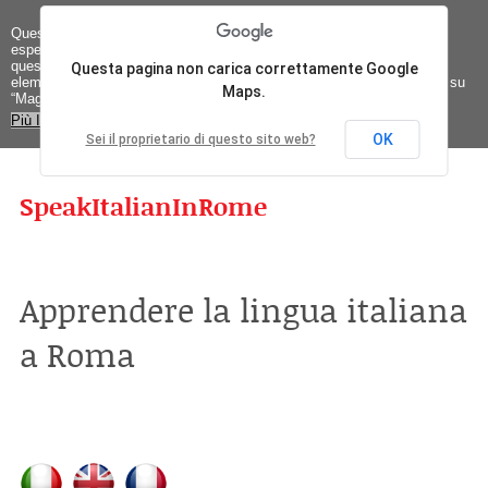
Questo sito utilizza cookie, anche di terze parti, per migliorare la tua
esperienza e offrire servizi in linea con le tue preferenze. Chiudendo
questo banner, scorrendo questa pagina o cliccando qualunque suo
Questa pagina non carica correttamente Google
elemento acconsenti all’uso dei cookie. Se vuoi saperne di più clicca su
Maps.
“Maggiori Informazioni"
Più Informazioni
Chiudi
OK
Sei il proprietario di questo sito web?
SpeakItalianInRome
Apprendere la lingua italiana
a Roma