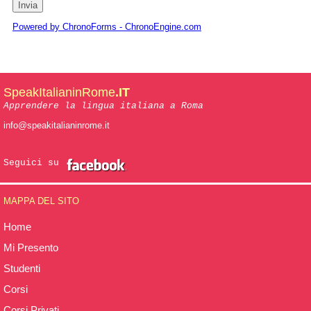
Powered by ChronoForms - ChronoEngine.com
SpeakItalianinRome
.IT
Apprendere la lingua italiana a Roma
info@speakitalianinrome.it
Seguici su
MAPPA DEL SITO
Home
Mi Presento
Studenti
Corsi
Corsi Privati