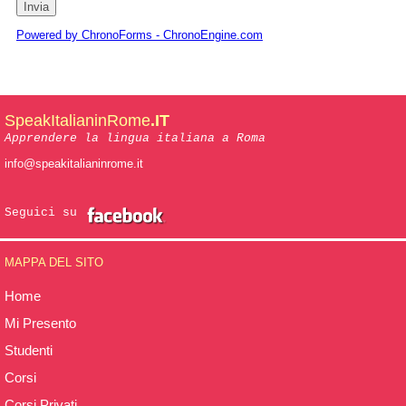
Powered by ChronoForms - ChronoEngine.com
SpeakItalianinRome
.IT
Apprendere la lingua italiana a Roma
info@speakitalianinrome.it
Seguici su
MAPPA DEL SITO
Home
Mi Presento
Studenti
Corsi
Corsi Privati