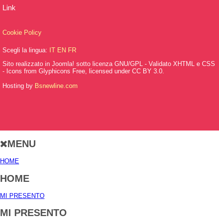
Link
Cookie Policy
Scegli la lingua:
IT
EN
FR
Sito realizzato in Joomla! sotto licenza GNU/GPL - Validato XHTML e CSS
- Icons from Glyphicons Free, licensed under CC BY 3.0.
Hosting by
Bsnewline.com
MENU
HOME
HOME
MI PRESENTO
MI PRESENTO