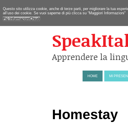
Questo sito utilizza cookie, anche di terze parti, per migliorare la tua esp
all’uso dei cookie. Se vuoi saperne di più clicca su “Maggiori Informazioni"
Più Informazioni
Chiudi
SpeakIta
Apprendere la ling
HOME
MI PRESE
Homestay