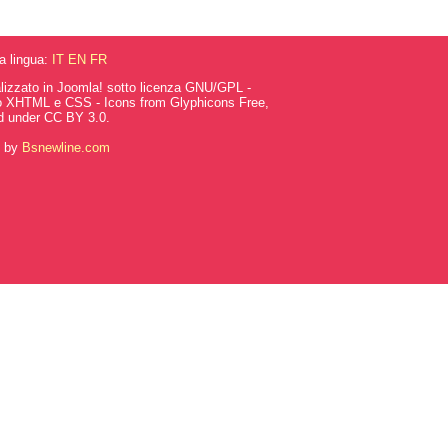
la lingua:
IT
EN
FR
alizzato in Joomla! sotto licenza GNU/GPL -
o XHTML e CSS - Icons from Glyphicons Free,
d under CC BY 3.0.
g by
Bsnewline.com