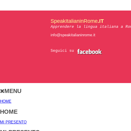
SpeakItalianinRome
.IT
Apprendere la lingua italiana a Ro
info@speakitalianinrome.it
Seguici su
MENU
HOME
HOME
MI PRESENTO