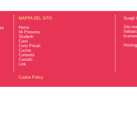
MAPPA DEL SITO
Scegli 
Sito re
Home
ma
Validat
Mi Presento
license
Studenti
Corsi
Hostin
Corsi Privati
Cucina
Curiosità
Contatti
Link
Cookie Policy