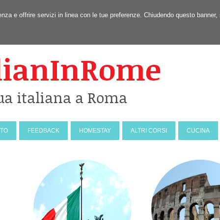
erienza e offrire servizi in linea con le tue preferenze. Chiudendo questo ban
lianInRome
ua italiana a Roma
NTO
FEEDBACK
HOMESTAY
ALTRI CORSI
CUCINA