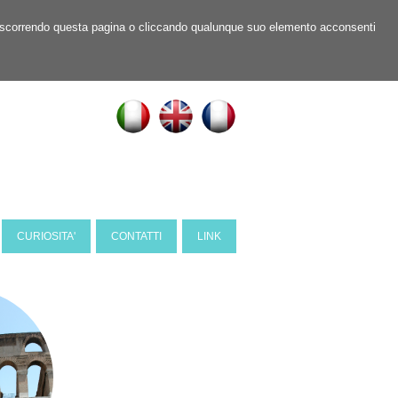
ner, scorrendo questa pagina o cliccando qualunque suo elemento acconsenti
CURIOSITA'
CONTATTI
LINK