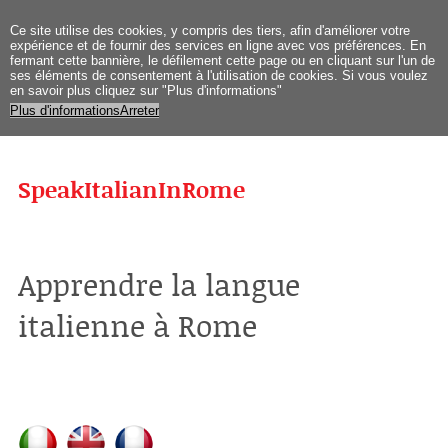
Ce site
utilise des cookies
, y compris
des tiers
,
afin d'améliorer
votre
expérience et
de fournir des services
en ligne avec vos
préférences
.
En
fermant
cette bannière
, le défilement
cette page
ou en cliquant sur
l'un de
ses
éléments
de
consentement
à l'utilisation de
cookies.
Si vous
voulez
en savoir plus
cliquez sur "
Plus d'informations
"
Plus d'informations
Arreter
SpeakItalianInRome
Apprendre la langue
italienne à Rome