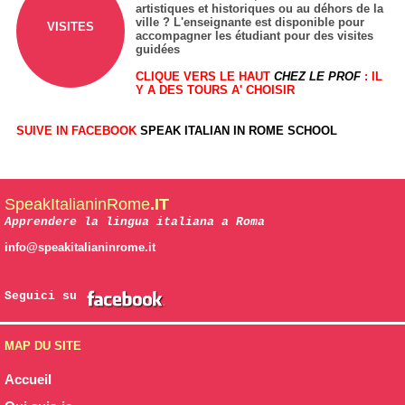
artistiques et historiques ou au déhors de la
ville ? L'enseignante est disponible pour
VISITES
accompagner les étudiant pour des visites
guidées
CLIQUE VERS LE HAUT
CHEZ LE PROF
: IL
Y A DES TOURS A' CHOISIR
SUIVE IN FACEBOOK
SPEAK ITALIAN IN ROME SCHOOL
SpeakItalianinRome
.IT
Apprendere la lingua italiana a Roma
info@speakitalianinrome.it
Seguici su
MAP DU SITE
Accueil